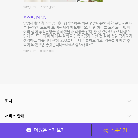
2023-02-17 00:13:20
호스트님의 답글
안녕하세요 게스트님~😊! 갑작스러운 외부 현장이슈로 제가 운영하는 다
른 동간인 '드노피'로 이관처리 해드렸어요. 이관 처리를 도와드리며, 아
이와 함께 추억촬영을 잘하셨을까 걱정을 많이 한 것 같아요ㅠ-! 다행스
럽게도 '드노피'에서 예쁜 촬영을 만족스럽게 하신 것 같아 정말 감사하게
생각하고 있습니다~😊! 200일 너무너무 축하드리고, 가족들과 예쁜 추
억이 되셨으면 좋겠습니다~😉👍! 감사해요~^^!
2023-02-18 08:18:03
회사
서비스 안내
더 많은 후기 보기
공유하기
관련 서비스