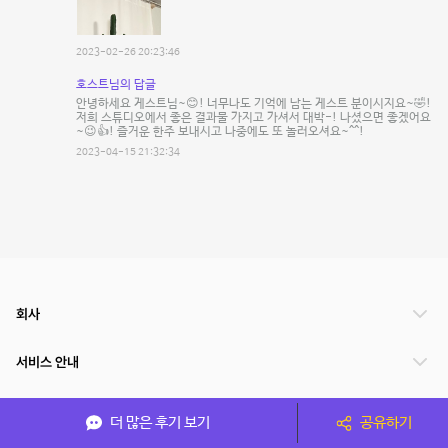
2023-02-26 20:23:46
호스트님의 답글
안녕하세요 게스트님~😊! 너무나도 기억에 남는 게스트 분이시지요~🤣!
저희 스튜디오에서 좋은 결과물 가지고 가셔서 대박-! 나셨으면 좋겠어요
~😉👍! 즐거운 한주 보내시고 나중에도 또 놀러오셔요~^^!
2023-04-15 21:32:34
회사
서비스 안내
관련 서비스
더 많은 후기 보기
공유하기