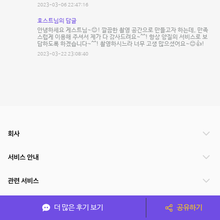
2023-03-06 22:47:16
호스트님의 답글
안녕하세요 게스트님~😊! 깔끔한 촬영 공간으로 만들고자 하는데, 만족
스럽게 이용해 주셔서 제가 다 감사드려요~^^! 항상 양질의 서비스로 보
답하도록 하겠습니다~^^! 촬영하시느라 너무 고생 많으셨어요~😊👍!
2023-03-22 23:08:40
회사
서비스 안내
관련 서비스
파트너쉽
더 많은 후기 보기
공유하기