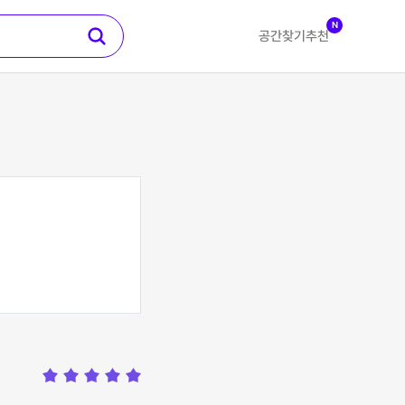
N
공간찾기
추천