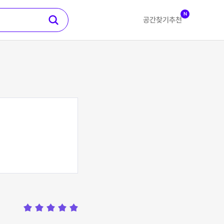
N
공간찾기
추천