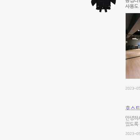
왕십리(
사용도 
2023-05
호스트
안녕하세
있도록 
2023-05