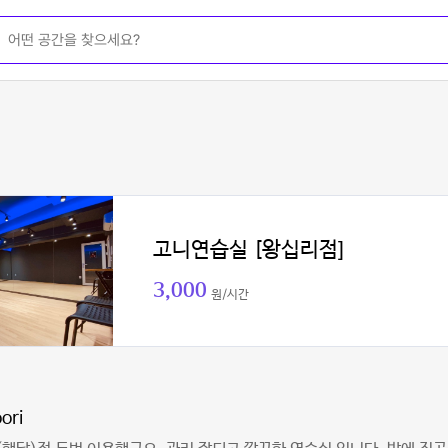
고니연습실 [왕십리점]
3,000
원/시간
ori