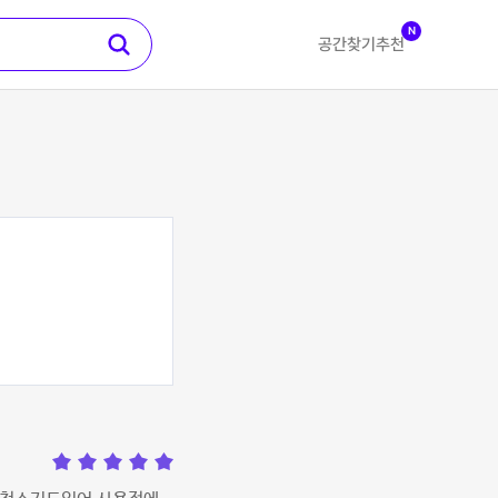
N
공간찾기
추천