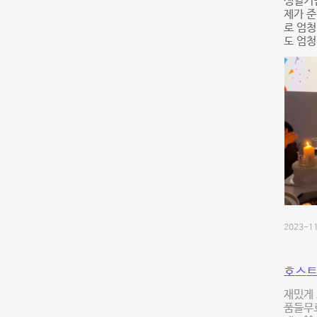
생일기
제가 준
로 엄청
도 엄청
2023-11
호스트
재밌게 
품들무료