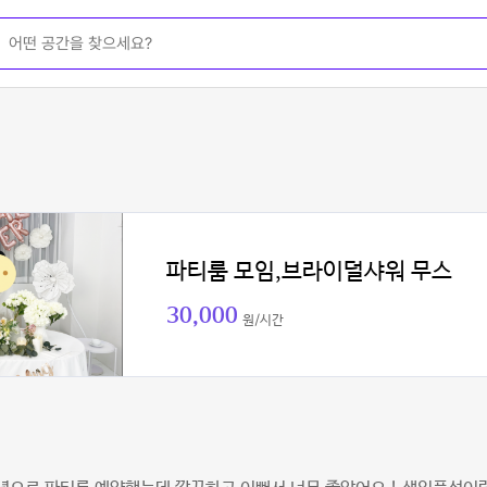
파티룸 모임,브라이덜샤워 무스
30,000
원/시간
빈