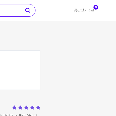
N
공간찾기
추천