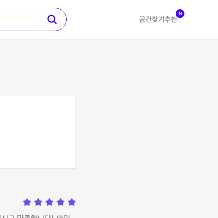
N
공간찾기
추천