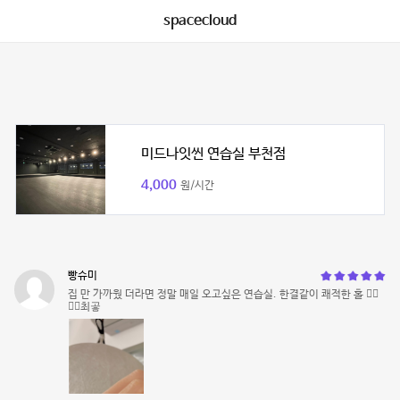
spacecloud
미드나잇씬 연습실 부천점
4,000
원/시간
빵슈미
집 만 가까웠 더라면 정말 매일 오고싶은 연습실. 한결같이 쾌적한 홀 👍🏻
👍🏻최곻