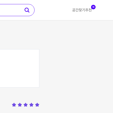
N
공간찾기
추천