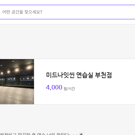
미드나잇씬 연습실 부천점
4,000
원/시간
미