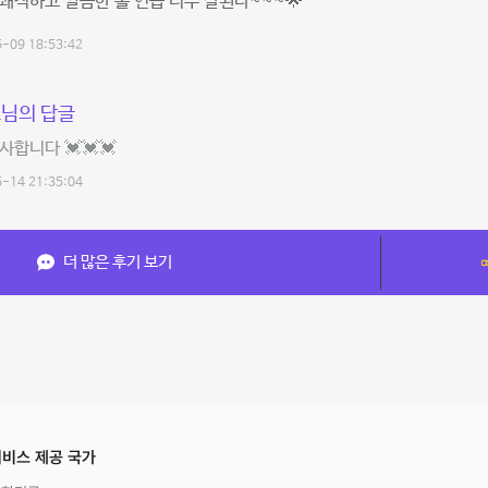
쾌적하고 깔끔한 홀 연습 너무 잘된다~~~🌟
-09 18:53:42
님의 답글
사합니다 💓💓💓
-14 21:35:04
더 많은 후기 보기
비스 제공 국가