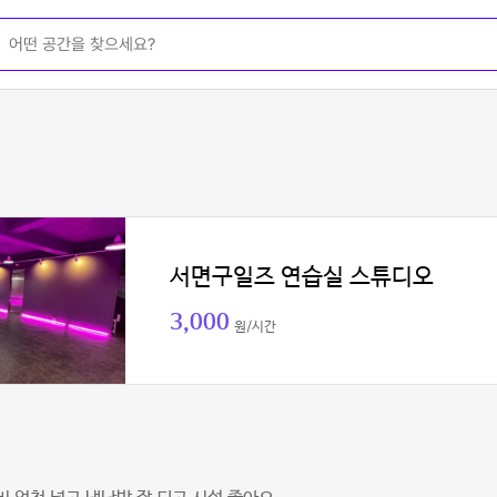
서면구일즈 연습실 스튜디오
3,000
원/시간