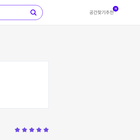
N
공간찾기
추천