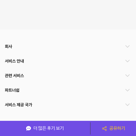
회사
서비스 안내
관련 서비스
파트너쉽
서비스 제공 국가
(주)NSPACE 사업자정보
더 많은 후기 보기
공유하기