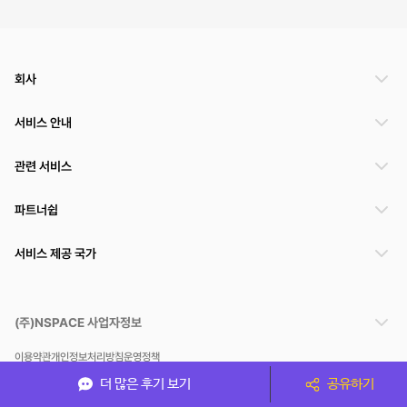
회사
서비스 안내
관련 서비스
파트너쉽
서비스 제공 국가
(주)NSPACE 사업자정보
이용약관
개인정보처리방침
운영정책
스페이스클라우드는 통신판매중개자이며 통신판매의 당사자가 아닙니다. 따라서 스페이스클
더 많은 후기 보기
공유하기
라우드는 공간 거래정보 및 거래에 대해 책임지지 않습니다.