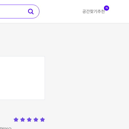
N
공간찾기
추천