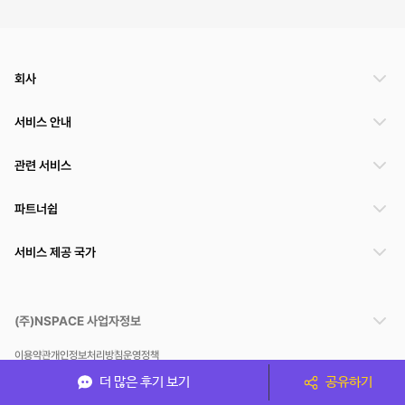
회사
서비스 안내
관련 서비스
파트너쉽
서비스 제공 국가
(주)NSPACE 사업자정보
이용약관
개인정보처리방침
운영정책
스페이스클라우드는 통신판매중개자이며 통신판매의 당사자가 아닙니다. 따라서 스페이스클
더 많은 후기 보기
공유하기
라우드는 공간 거래정보 및 거래에 대해 책임지지 않습니다.