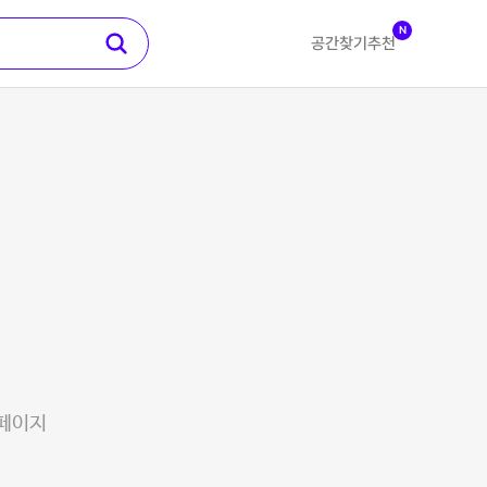
N
공간찾기
추천
 페이지