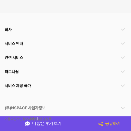
회사
서비스 안내
관련 서비스
파트너쉽
서비스 제공 국가
(주)NSPACE 사업자정보
이용약관
개인정보처리방침
운영정책
더 많은 후기 보기
공유하기
스페이스클라우드는 통신판매중개자이며 통신판매의 당사자가 아닙니다. 따라서 스페이스클
라우드는 공간 거래정보 및 거래에 대해 책임지지 않습니다.