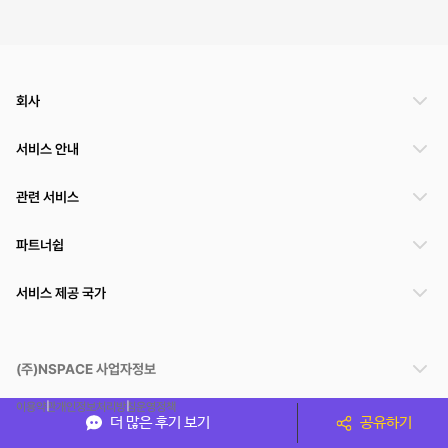
회사
서비스 안내
관련 서비스
파트너쉽
서비스 제공 국가
(주)NSPACE 사업자정보
이용약관
개인정보처리방침
운영정책
더 많은 후기 보기
공유하기
스페이스클라우드는 통신판매중개자이며 통신판매의 당사자가 아닙니다. 따라서 스페이스클
라우드는 공간 거래정보 및 거래에 대해 책임지지 않습니다.