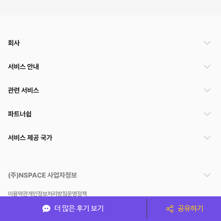
회사
서비스 안내
관련 서비스
파트너쉽
서비스 제공 국가
(주)NSPACE 사업자정보
이용약관
개인정보처리방침
운영정책
스페이스클라우드는 통신판매중개자이며 통신판매의 당사자가 아닙니다. 따라서 스페이스클
더 많은 후기 보기
공유하기
라우드는 공간 거래정보 및 거래에 대해 책임지지 않습니다.