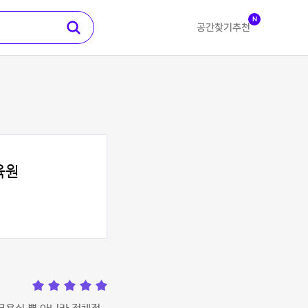
N
공간찾기
추천
육원