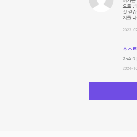
여기는 
으로 
것 같습
치를 다
2023-07
호스트
자주 이
2024-10