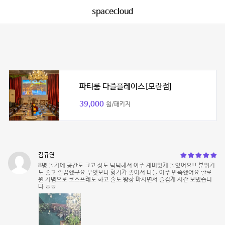
spacecloud
파티룸 다즐플레이스[모란점]
39,000
원/패키지
김규연
8명 놀기에 공간도 크고 상도 넉넉해서 아주 재미있게 놀았어요!! 분위기
도 좋고 깔끔했구요 무엇보다 향기가 좋아서 다들 아주 만족했어요 할로
윈 기념으로 코스프레도 하고 술도 왕창 마시면서 즐겁게 시간 보냈습니
다 ㅎㅎ