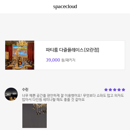
spacecloud
파티룸 다즐플레이스[모란점]
39,000
원/패키지
수린
너무 예쁜 공간을 편안하게 잘 이용했어요! 무엇보다 쇼파도 많고 의자도
많아서 다인원 세미나할 때도 좋을 것 같아요