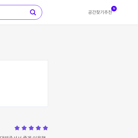
N
공간찾기
추천