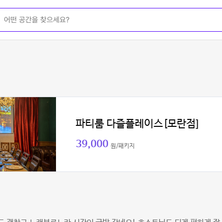
파티룸 다즐플레이스[모란점]
39,000
원/패키지