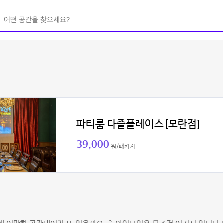
파티룸 다즐플레이스[모란점]
39,000
원/패키지
훈