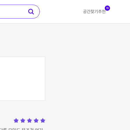
N
공간찾기
추천