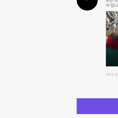
모란역에
서 입니
2023-03