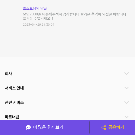
호스트님의 답글
모임2030을 이용해주셔서 감사합니다 즐거운 추억이 되셨길 바랍니다
즐거운 주말되세요!!
2023-04-29 21:30:04
회사
서비스 안내
관련 서비스
파트너쉽
더 많은 후기 보기
공유하기
서비스 제공 국가