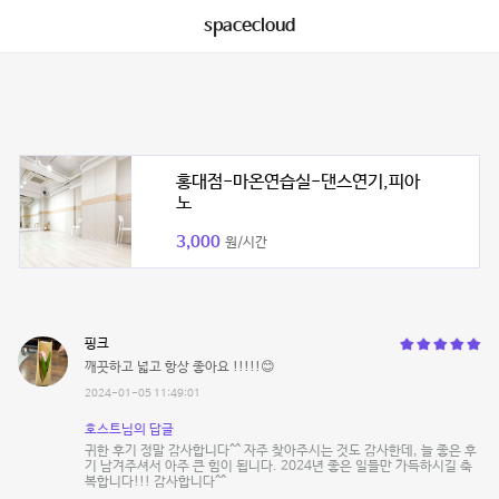
spacecloud
홍대점-마온연습실-댄스연기,피아
노
3,000
원/시간
핑크
깨끗하고 넓고 항상 좋아요 !!!!!😊
2024-01-05 11:49:01
호스트님의 답글
귀한 후기 정말 감사합니다^^ 자주 찾아주시는 것도 감사한데, 늘 좋은 후
기 남겨주셔서 아주 큰 힘이 됩니다. 2024년 좋은 일들만 가득하시길 축
복합니다!!! 감사합니다^^