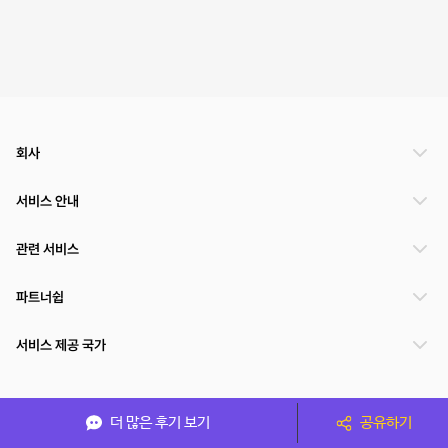
회사
서비스 안내
관련 서비스
파트너쉽
서비스 제공 국가
(주)NSPACE 사업자정보
더 많은 후기 보기
공유하기