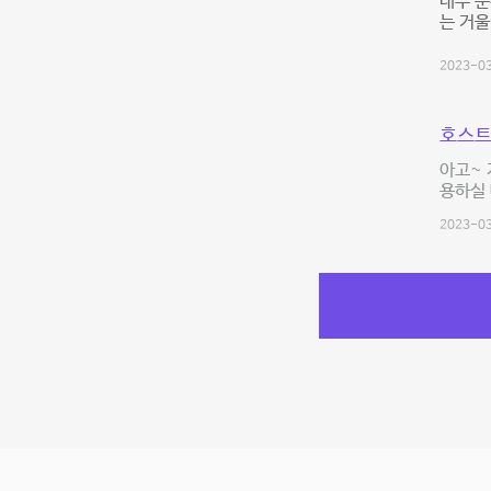
내부 분
는 거울
2023-03
호스트
아고~ 
용하실 
2023-03