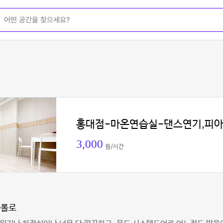
홍대점-마온연습실-댄스연기,피
3,000
원/시간
롤롤로