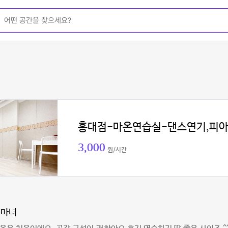
홍대점-마온연습실-댄스연기,피
3,000
원/시간
는마녀