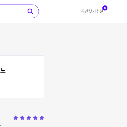
N
공간찾기
추천
아노