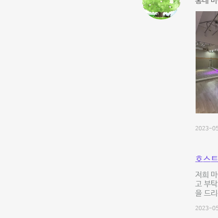
홍대 마
2023-05
호스트
저희 마
고 부탁
을 드리
2023-05