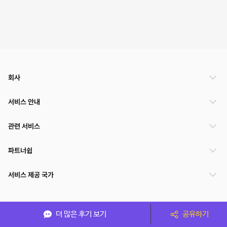
회사
서비스 안내
관련 서비스
파트너쉽
서비스 제공 국가
(주)NSPACE 사업자정보
더 많은 후기 보기
공유하기