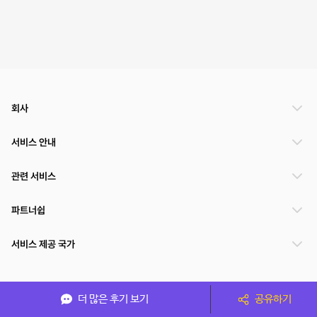
회사
서비스 안내
관련 서비스
파트너쉽
서비스 제공 국가
(주)NSPACE 사업자정보
더 많은 후기 보기
공유하기