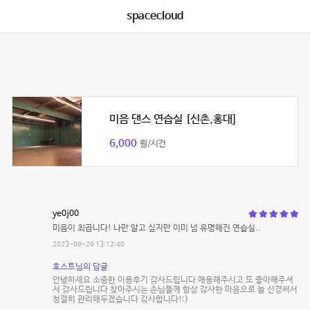
spacecloud
미음 댄스 연습실 [신촌,홍대]
6,000
원/시간
ye0j00
미음이 최곱니다! 나만 알고 싶지만 이미 넘 유명해진 연습실..
2023-09-29 13:12:40
호스트님의 답글
안녕하세요 소중한 이용후기 감사드립니다 애용해주시고 또 좋아해주셔
서 감사드립니다 찾아주시는 손님들께 항상 감사한 마음으로 늘 신경써서
청결히 관리해두겠습니다 감사합니다!:)