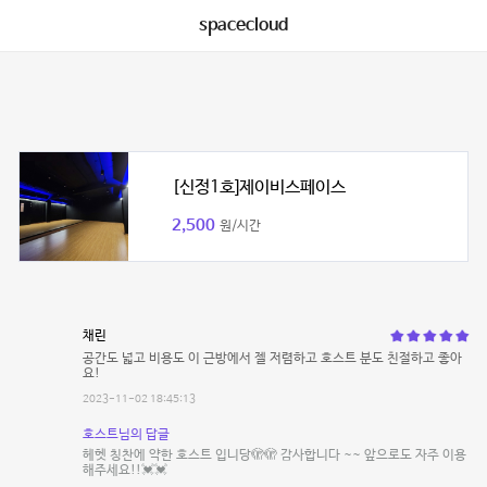
spacecloud
[신정1호]제이비스페이스
2,500
원/시간
채린
공간도 넓고 비용도 이 근방에서 젤 저렴하고 호스트 분도 친절하고 좋아
요!
2023-11-02 18:45:13
호스트님의 답글
헤헷 칭찬에 약한 호스트 입니당🫣🫣 감사합니다 ~~ 앞으로도 자주 이용
해주세요!!💓💓