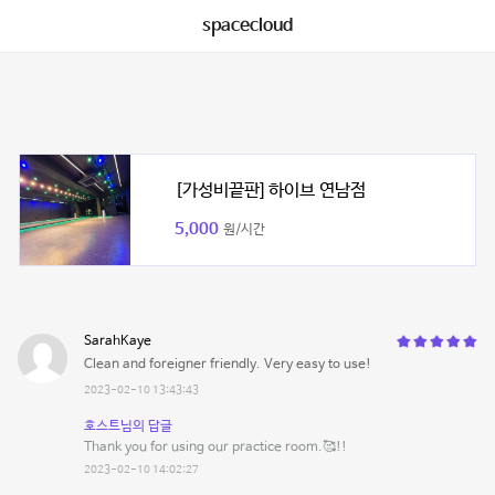
spacecloud
[가성비끝판] 하이브 연남점
5,000
원/시간
SarahKaye
Clean and foreigner friendly. Very easy to use!
2023-02-10 13:43:43
호스트님의 답글
Thank you for using our practice room.🥰!!
2023-02-10 14:02:27