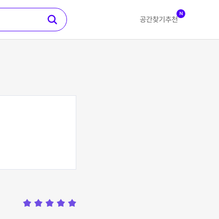
N
공간찾기
추천