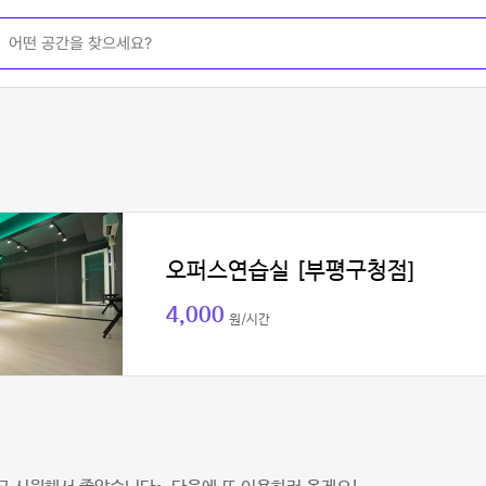
오퍼스연습실 [부평구청점]
4,000
원/시간