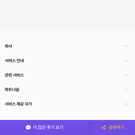
회사
서비스 안내
관련 서비스
파트너쉽
서비스 제공 국가
(주)NSPACE 사업자정보
더 많은 후기 보기
공유하기