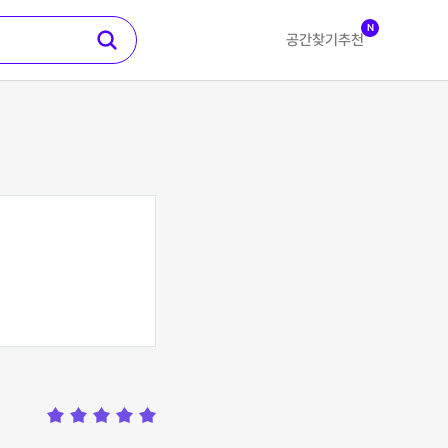
N
공간찾기
추천