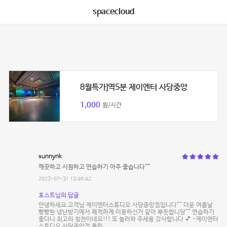
spacecloud
8월특가]역5분 제이엔터 사당중앙
1,000
원/시간
sunnynk
깨끗하고 시원하고 연습하기 아주 좋습니다^^
2023-07-31 13:46:42
호스트님의 답글
안녕하세요 고객님 제이엔터스튜디오 사당중앙점입니다^^ 더운 여름날
빵빵한 냉난방기에서 쾌적하게 이용하신거 같아 뿌듯합니당^^ 연습하기
좋다니 최고의 칭찬이네요!!! 또 놀러와 주세용 감사합니다 💕 -제이엔터
스튜디오 사당중앙점 올림