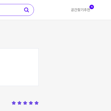
N
공간찾기
추천