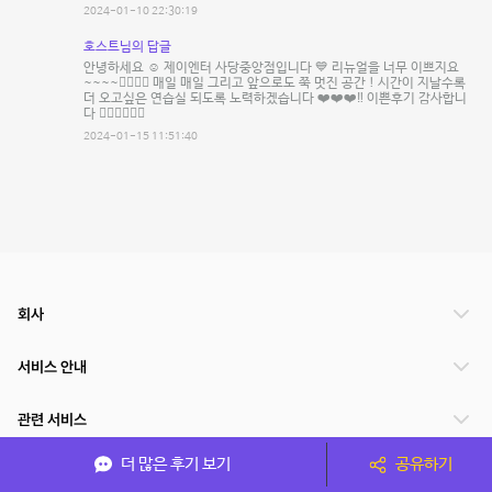
2024-01-10 22:30:19
호스트님의 답글
안녕하세요 ☺️ 제이엔터 사당중앙점입니다 💙 리뉴얼을 너무 이쁘지요
~~~~✌🏻✌🏻 매일 매일 그리고 앞으로도 쭉 멋진 공간 ! 시간이 지날수록
더 오고싶은 연습실 되도록 노력하겠습니다 ❤️❤️❤️‼️ 이쁜후기 감사합니
다 🙇🏻‍♀️🙇🏻‍♀️
2024-01-15 11:51:40
회사
서비스 안내
관련 서비스
더 많은 후기 보기
공유하기
파트너쉽