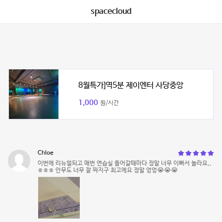
spacecloud
8월특가]역5분 제이엔터 사당중앙
1,000
원/시간
Chloe
이번에 리뉴얼되고 매번 연습실 들어갈때마다 정말 너무 이뻐서 놀라요,,
ㅎㅎㅎ 안무도 너무 잘 짜지구 최고에요 정말 엉엉😭😭😭