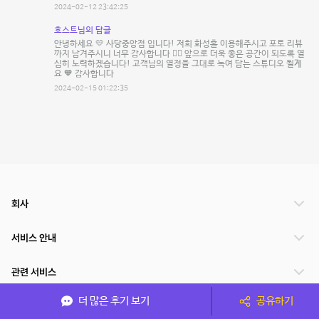
2024-02-12 23:42:25
호스트님의 답글
안녕하세요 💛 사당중앙점 입니다! 저희 화성홀 이용해주시고 포토 리뷰
까지 남겨주시니 너무 감사합니다 🙇‍♀️ 앞으로 더욱 좋은 공간이 되도록 열
심히 노력하겠습니다! 고객님의 열정을 그대로 녹여 담는 스튜디오 될게
요 🧡 감사합니다
2024-02-15 01:22:35
회사
서비스 안내
관련 서비스
더 많은 후기 보기
공유하기
파트너쉽