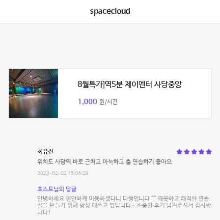
spacecloud
8월특가]역5분 제이엔터 사당중앙
1,000
원/시간
최유진
위치도 사당역 바로 근처고 아늑하고 춤 연습하기 좋아요
2023-02-02 15:06:29
호스트님의 답글
안녕하세요 편안하게 이용하셨다니 다행입니다 ^^ 깨끗하고 쾌적한 연습
실을 만들기 위해 항상 애쓰고 있답니다~ 소중한 후기 남겨주셔서 감사합
니다!