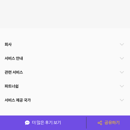
회사
서비스 안내
관련 서비스
파트너쉽
서비스 제공 국가
(주)NSPACE 사업자정보
더 많은 후기 보기
공유하기