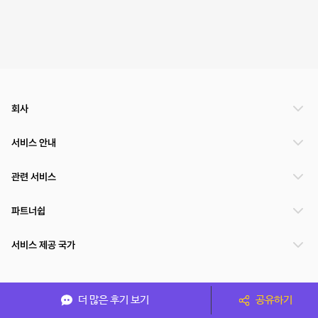
회사
서비스 안내
관련 서비스
파트너쉽
서비스 제공 국가
(주)NSPACE 사업자정보
더 많은 후기 보기
공유하기