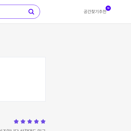
N
공간찾기
추천