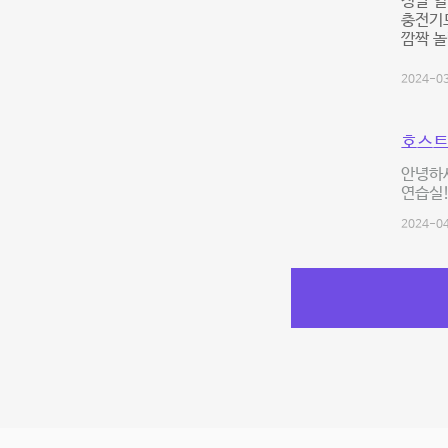
정말 열
충전기
깜짝 놀
2024-03
호스트
안녕하
연습실!
2024-04