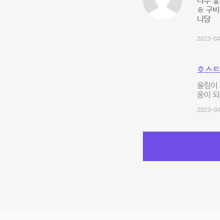
너무 좋
ㅎ 구비
니당
2023-04
호스트
울림이
움이 되
2023-04