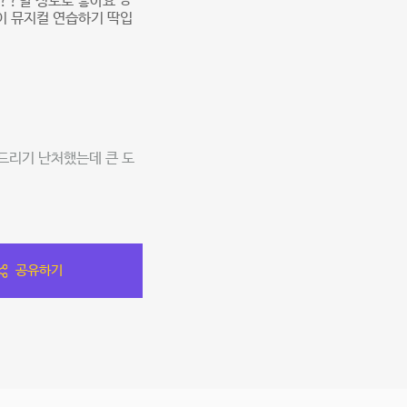
고??할 정도로 좋아요 ㅎ
이 뮤지컬 연습하기 딱입
드리기 난처했는데 큰 도
공유하기