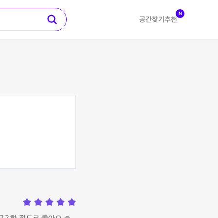
N
공간찾기
추천