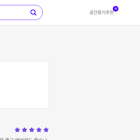
N
공간찾기
추천