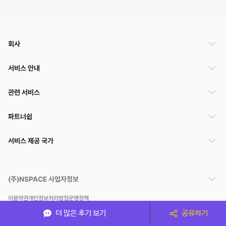
회사
서비스 안내
관련 서비스
파트너쉽
서비스 제공 국가
(주)NSPACE 사업자정보
이용약관
개인정보처리방침
운영정책
스페이스클라우드는 통신판매중개자이며 통신판매의 당사자가 아닙니다. 따라서 스페이스클
더 많은 후기 보기
공유하기
라우드는 공간 거래정보 및 거래에 대해 책임지지 않습니다.