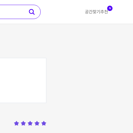
N
공간찾기
추천