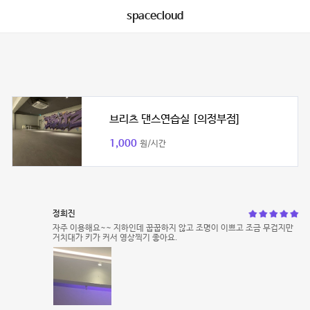
spacecloud
브리츠 댄스연습실 [의정부점]
1,000
원/시간
정희진
자주 이용해요~~ 지하인데 꿉꿉하지 않고 조명이 이쁘고 조금 무겁지만
거치대가 키가 커서 영상찍기 좋아요.